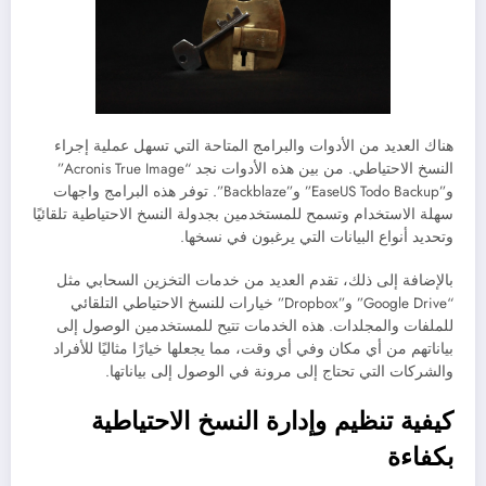
هناك العديد من الأدوات والبرامج المتاحة التي تسهل عملية إجراء
النسخ الاحتياطي. من بين هذه الأدوات نجد “Acronis True Image”
و”EaseUS Todo Backup” و”Backblaze”. توفر هذه البرامج واجهات
سهلة الاستخدام وتسمح للمستخدمين بجدولة النسخ الاحتياطية تلقائيًا
وتحديد أنواع البيانات التي يرغبون في نسخها.
بالإضافة إلى ذلك، تقدم العديد من خدمات التخزين السحابي مثل
“Google Drive” و”Dropbox” خيارات للنسخ الاحتياطي التلقائي
للملفات والمجلدات. هذه الخدمات تتيح للمستخدمين الوصول إلى
بياناتهم من أي مكان وفي أي وقت، مما يجعلها خيارًا مثاليًا للأفراد
والشركات التي تحتاج إلى مرونة في الوصول إلى بياناتها.
كيفية تنظيم وإدارة النسخ الاحتياطية
بكفاءة