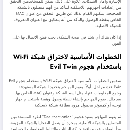
الإشارة وأمان الشبكات. علاوة على ذلك، يمكن للمستخدمين التحقق
من إعدادات أجهزتهم اللاسلكية للتأكد من أنهم متصلون بالشبكة
الصحيحة. يمكنهم القيام بذلك عن طريق التحقق من عنوان MAC
الخاص بنقطة الوصول والتأكد من أنه يتطابق مع العنوان المعروف
للشبكة الأصلية.
إذا كان هناك أي شك في صحة الشبكة، يجب قطع الاتصال بها على
الفور.
الخطوات الأساسية لاختراق شبكة Wi-Fi
باستخدام هجوم Evil Twin
تتضمن الخطوات الأساسية لاختراق شبكة Wi-Fi باستخدام هجوم Evil
Twin عدة مراحل. أولاً، يقوم المهاجم بتحديد الشبكة المستهدفة
وجمع المعلومات عنها، مثل اسم الشبكة وعنوان MAC الخاص بها.
بعد ذلك، يقوم المهاجم بإنشاء نقطة وصول وهمية باستخدام جهاز
توجيه أو كمبيوتر محمول مزود ببطاقة شبكة لاسلكية.
ثم يقوم المهاجم بتنفيذ هجوم “Deauthentication” لطرد المستخدمين
المتصلين بالشبكة الأصلية. بمجرد أن يتصل الضحايا بالشبكة المزيفة،
يبدأ المهاجم في مراقبة حركة البيانات والتقاط المعلومات الحساسة.