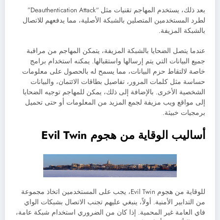
بعد ذلك، يستخدم المهاجم تقنيات مثل “Deauthentication Attack”
لطرد المستخدمين المتصلين بالشبكة الأصلية، مما يدفعهم للاتصال
بالشبكة المزيفة.
عندما يتصل الضحايا بالشبكة المزيفة، يتمكن المهاجم من مراقبة
جميع البيانات التي يتم إرسالها واستقبالها. يمكنه استخدام برامج
خاصة لالتقاط حزم البيانات، مما يسمح له بالحصول على معلومات
حساسة مثل كلمات المرور، تفاصيل بطاقات الائتمان، والبيانات
الشخصية الأخرى. بالإضافة إلى ذلك، يمكن للمهاجم توجيه الضحايا
إلى مواقع ويب مزيفة لجمع المزيد من المعلومات أو حتى تحميل
برمجيات خبيثة.
أساليب الوقاية من هجوم Evil Twin
للوقاية من هجوم Evil Twin، يجب على المستخدمين اتخاذ مجموعة
من التدابير الأمنية. أولاً، ينبغي عليهم تجنب الاتصال بشبكات الواي
فاي العامة غير المحمية. إذا كان من الضروري استخدام شبكة عامة،