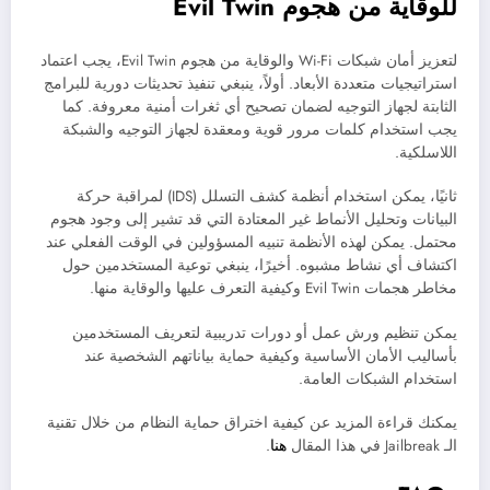
للوقاية من هجوم Evil Twin
لتعزيز أمان شبكات Wi-Fi والوقاية من هجوم Evil Twin، يجب اعتماد
استراتيجيات متعددة الأبعاد. أولاً، ينبغي تنفيذ تحديثات دورية للبرامج
الثابتة لجهاز التوجيه لضمان تصحيح أي ثغرات أمنية معروفة. كما
يجب استخدام كلمات مرور قوية ومعقدة لجهاز التوجيه والشبكة
اللاسلكية.
ثانيًا، يمكن استخدام أنظمة كشف التسلل (IDS) لمراقبة حركة
البيانات وتحليل الأنماط غير المعتادة التي قد تشير إلى وجود هجوم
محتمل. يمكن لهذه الأنظمة تنبيه المسؤولين في الوقت الفعلي عند
اكتشاف أي نشاط مشبوه. أخيرًا، ينبغي توعية المستخدمين حول
مخاطر هجمات Evil Twin وكيفية التعرف عليها والوقاية منها.
يمكن تنظيم ورش عمل أو دورات تدريبية لتعريف المستخدمين
بأساليب الأمان الأساسية وكيفية حماية بياناتهم الشخصية عند
استخدام الشبكات العامة.
يمكنك قراءة المزيد عن كيفية اختراق حماية النظام من خلال تقنية
الـ Jailbreak في هذا المقال
هنا
.