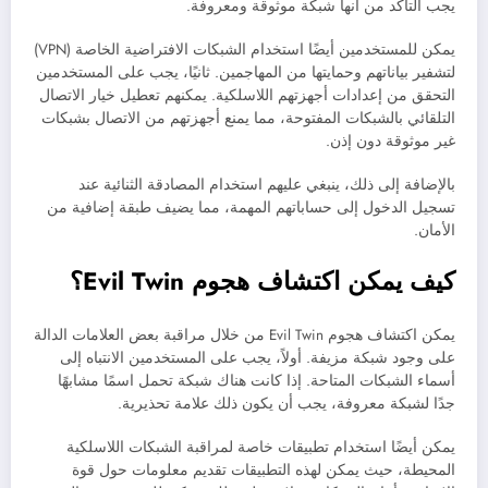
يجب التأكد من أنها شبكة موثوقة ومعروفة.
يمكن للمستخدمين أيضًا استخدام الشبكات الافتراضية الخاصة (VPN)
لتشفير بياناتهم وحمايتها من المهاجمين. ثانيًا، يجب على المستخدمين
التحقق من إعدادات أجهزتهم اللاسلكية. يمكنهم تعطيل خيار الاتصال
التلقائي بالشبكات المفتوحة، مما يمنع أجهزتهم من الاتصال بشبكات
غير موثوقة دون إذن.
بالإضافة إلى ذلك، ينبغي عليهم استخدام المصادقة الثنائية عند
تسجيل الدخول إلى حساباتهم المهمة، مما يضيف طبقة إضافية من
الأمان.
كيف يمكن اكتشاف هجوم Evil Twin؟
يمكن اكتشاف هجوم Evil Twin من خلال مراقبة بعض العلامات الدالة
على وجود شبكة مزيفة. أولاً، يجب على المستخدمين الانتباه إلى
أسماء الشبكات المتاحة. إذا كانت هناك شبكة تحمل اسمًا مشابهًا
جدًا لشبكة معروفة، يجب أن يكون ذلك علامة تحذيرية.
يمكن أيضًا استخدام تطبيقات خاصة لمراقبة الشبكات اللاسلكية
المحيطة، حيث يمكن لهذه التطبيقات تقديم معلومات حول قوة