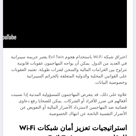
اختراق شبكة Wi-Fi باستخدام هجوم Evil Twin يعتبر جريمة سيبرانية
في العديد من الدول. يمكن أن يواجه المهاجمون عقوبات قانونية
تتراوح بين الغرامات المالية والسجن لفترات طويلة. تعتمد العقوبات
على القوانين المحلية والدولية المتعلقة بالجرائم السيبرانية
وخصوصية البيانات.
علاوة على ذلك، قد يتعرض المهاجمون للمسؤولية المدنية إذا تسببت
أفعالهم في ضرر للأفراد أو الشركات. يمكن للضحايا رفع دعاوى
قضائية ضد المهاجمين لاسترداد الأضرار المالية أو التعويض عن
الأضرار النفسية الناتجة عن انتهاك الخصوصية.
استراتيجيات تعزيز أمان شبكات Wi-Fi