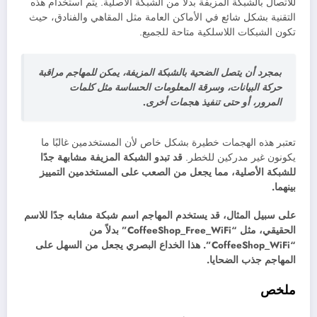
للاتصال بالشبكة المزيفة بدلاً من الشبكة الأصلية. يتم استخدام هذه
التقنية بشكل شائع في الأماكن العامة مثل المقاهي والفنادق، حيث
تكون الشبكات اللاسلكية متاحة للجميع.
بمجرد أن يتصل الضحية بالشبكة المزيفة، يمكن للمهاجم مراقبة
حركة البيانات، وسرقة المعلومات الحساسة مثل كلمات
المرور، أو حتى تنفيذ هجمات أخرى.
تعتبر هذه الهجمات خطيرة بشكل خاص لأن المستخدمين غالبًا ما
يكونون غير مدركين للخطر.
قد تبدو الشبكة المزيفة مشابهة جدًا
للشبكة الأصلية، مما يجعل من الصعب على المستخدمين التمييز
بينهما.
على سبيل المثال، قد يستخدم المهاجم اسم شبكة مشابه جدًا للاسم
الحقيقي، مثل “CoffeeShop_Free_WiFi” بدلاً من
“CoffeeShop_WiFi”.
هذا الخداع البصري يجعل من السهل على
المهاجم جذب الضحايا.
ملخص