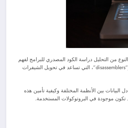
لنوع من التحليل دراسة الكود المصدري للبرامج لفهم
كيفية عملها واكتشاف الأخطاء أو الثغرات المحتملة. يمكن أن يتم ذلك باستخدام أدوات متخصصة مثل “decompilers” و”disassemblers”، التي تساعد في تحويل الشيفرات
 البيانات بين الأنظمة المختلفة وكيفية تأمين هذه