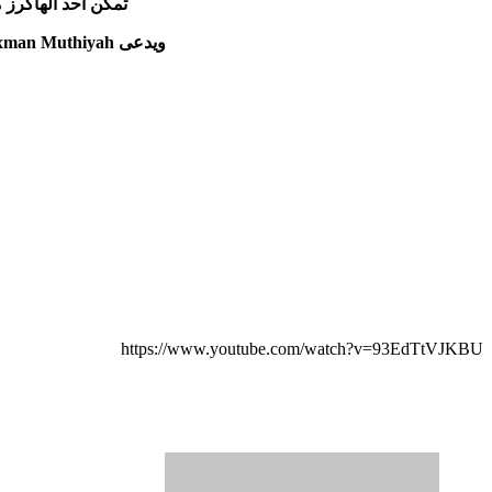
تمكن احد الهاكرز
ويدعى Laxman Muthiyah ولقد استلم مكافئة من الفيس بوك 12 الف دولار لمساعدة فريق الفيس بوك لترقيع الثغرة
https://www.youtube.com/watch?v=93EdTtVJKBU