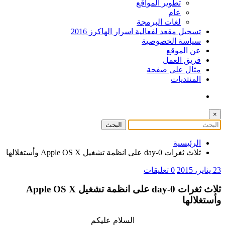
تطوير المواقع
عام
لغات البرمجة
تسجيل مقعد لفعالية اسرار الهاكرز 2016
سياسة الخصوصية
عن الموقع
فريق العمل
مثال على صفحة
المنتديات
×
الرئيسية
ثلاث ثغرات 0-day على انظمة تشغيل Apple OS X وأستغلالها
23 يناير، 2015
0 تعليقات
ثلاث ثغرات 0-day على انظمة تشغيل Apple OS X
وأستغلالها
السلام عليكم