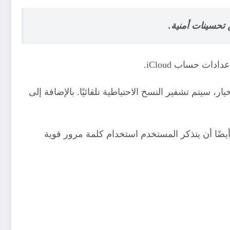
ت حساب iCloud.
مستخدم تفعيل خيار “النسخ الاحتياطي على iCloud”. عند تفعيل هذا الخيار، سيتم تشفير النسخ الاحتياطية تلقائيًا. بالإضافة إلى
بتشفير قوي. من المهم أيضًا أن يتذكر المستخدم استخدام كلمة مرور قوية