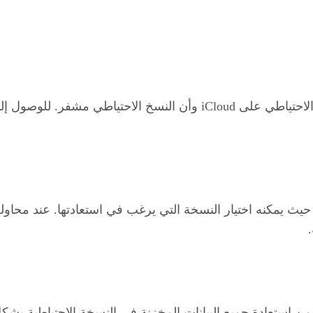
يجب على المستخدم التأكد من أنه قد قام بتفعيل النسخ الاحتياطي على loud
يث يمكنه اختيار النسخة التي يرغب في استعادتها. عند محاول
ن استعادة جميع البيانات المخزنة في النسخة الاحتياطية ب