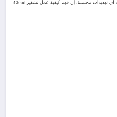
هذا يعني أن المعلومات التي يتم تحميلها إلى iCloud، مثل الصور، والمستندات، والنسخ الاحتياطية، محمية بشكل جيد ضد أي تهديدات محتملة. إن فهم كيفية عمل تشفير iCloud