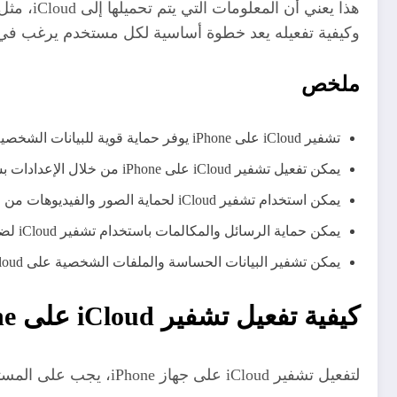
وكيفية تفعيله يعد خطوة أساسية لكل مستخدم يرغب في ح
ملخص
تشفير iCloud على iPhone يوفر حماية قوية للبيانات الشخصية
يمكن تفعيل تشفير iCloud على iPhone من خلال الإعدادات بسهولة
يمكن استخدام تشفير iCloud لحماية الصور والفيديوهات من الوصول غير المصرح به
يمكن حماية الرسائل والمكالمات باستخدام تشفير iCloud لضمان الخصوصية
يمكن تشفير البيانات الحساسة والملفات الشخصية على iCloud للحفاظ على السرية
كيفية تفعيل تشفير iCloud على iPhone
لتفعيل تشفير iCloud على جهاز iPhone، يجب على المستخدم اتباع خطوات بسيطة ولكن فعالة.