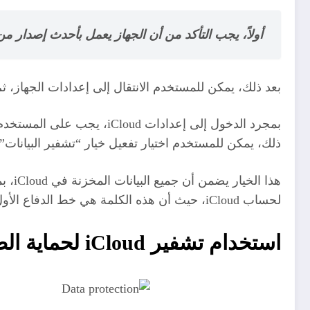
أولاً، يجب التأكد من أن الجهاز يعمل بأحدث إصدار من نظام التشغيل iOS، حيث أن التحديثات الجديدة غ
بعد ذلك، يمكن للمستخدم الانتقال إلى إعدادات الجهاز، ثم
ذلك، يمكن للمستخدم اختيار تفعيل خيار “تشفير البيانات”
هذا 
لحساب iCloud، حيث أن هذه الكلمة هي خط الدفاع الأول ضد أي محاولات للوصول غير المصرح به.
استخدام تشفير iCloud لحماية الصور والفيديوهات