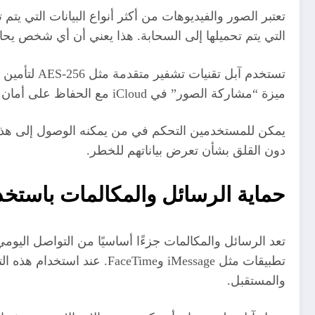
التي يتم تحميلها إلى السحابة. هذا يعني أن أي شخص يحا
تستخدم آبل
ميزة “مشاركة الصور” في iCloud مع الحفاظ على أمان بياناتهم. عند مشاركة ألبومات الصور مع الأصدقاء أو العائلة، تظل الصور محمية بتشفير قوي.
يمكن للمستخدمين التحكم في من يمكنه الوصول إلى هذه 
دون القلق بشأن تعرض بياناتهم للخطر.
حماية الرسائل والمكالمات باستخدام ت
تطبيقات مثل iMessage وime
والمستقبل.