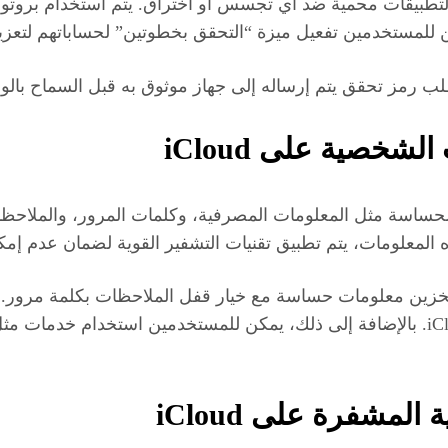
لتطبيقات محمية ضد أي تجسس أو اختراق. يتم استخدام بروتو
للمستخدمين تفعيل ميزة “التحقق بخطوتين” لحساباتهم لتعزيز
ب رمز تحقق يتم إرساله إلى جهاز موثوق به قبل السماح بال
شخصية على iCloud
من البيانات الحساسة مثل المعلومات المصرفية، وكلمات المرور، والمل
تخزين معلومات حساسة مع خيار قفل الملاحظات بكلمة مرور. 
لمشفرة على iCloud