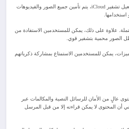
تعتبر الصور والفيديوهات من أكثر أنواع البيانات التي يتم تخزينها على iCloud، مما يجعل حمايتها أمرًا بالغ الأهمية. عند تفعيل تشفير iCloud، يتم تأمين جميع الصور والفيديوهات
 استخدامها.
جيد ضد أي هجمات محتملة. علاوة على ذلك، يمكن للمستخدمين الاستفادة من
يزات، يمكن للمستخدمين الاستمتاع بمشاركة ذكرياتهم
والمكالمات جزءًا أساسيًا من التواصل اليومي، ولذا فإن حمايتها تعتبر أولوية قصوى. يوفر تشفير iCloud مستوى عالٍ من الأمان للرسائل النصية والمكالمات عبر
ائي، مما يعني أن المحتوى لا يمكن قراءته إلا من قبل المرسل