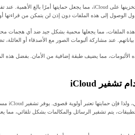
ول الوصول إلى هذه الملفات دون إذن لن يتمكن من قراءتها أو
 تقنيات تشفير متقدمة مثل AES-256 لتأمين هذه الملفات، مما يجعلها محمية بشكل 
الألبومات، مما يضيف طبقة إضافية من الأمان. بفضل هذه الم
شفير iCloud
تعد الرسائل 
FaceT. عند استخدام هذه التطبيقات، يتم تشفير الرسائل والمكالمات بشكل تلق