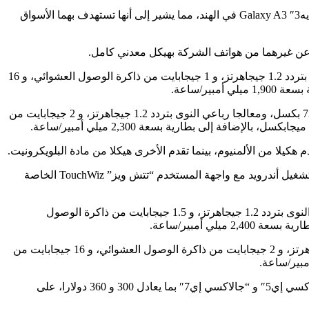
وكشفت سامسونج عن هذين الهاتفين بالتزامن مع إطلاق هاتفي سلسلة “جالاكسي أيه” Galaxy A، “جالاكسي أيه5″ Galaxy A5 و “جالاكسي أيه3″ Galaxy A3 في الهند، مما يشير إلى أنها تستهدف بهما الأسواق
ويقدم الهاتف الذكي “جالاكسي أيه3″ شاشة “سوبر أمولد” Super AMOLED بقياس 4.5 بوصات وبدقة 960×540 بكسل، ومعالجا رباعي النوى بتردد 1.2 جيجاهرتز، و 1 جيجابايت من ذاكرة الوصول العشوائي، و 16
وبالنسبة للنسخة الأكبر، “جالاكسي أيه5″، التي تدعم شبكات الجيل الرابع LTE، فتقدم شاشة “سوبر أمولد” بقياس 5 بوصات وبدقة 1,280×720 بكسل، ومعالجا رباعي النوى بتردد 1.2 جيجاهرتز، و 2 جيجابايت من
لا من الألمنيوم، بينما تقدم الأخرى هيكلا من مادة البلويكرونيت.
وتدعم كافة هواتف السلسلتين شريحتي اتصال، وتعمل جميعها بالمعالج “كوالكوم سنابدراجون 410″، وبالإصدار 4.4.4 “كيت كات” من نظام التشغيل أندرويد مع واجهة المستخدم “تتش ويز” TouchWiz الخاصة
وفيما يتعلق بباقي المواصفات، يقدم الهاتف “جالاكسي إي5″ شاشة “سوبر أمولد” بقياس 5 بوصات وبدقة 1,280×720 بكسل، ومعالجا رباعي النوى بتردد 1.2 جيجاهرتز، و 1.5 جيجابايت من ذاكرة الوصول
ويقدم الهاتف الأكبر، “جالاكسي إي7″، شاشة “سوبر أمولد” بقياس 5.5 بوصات وبدقة 1,280×720 بكسل، ومعالجا رباعي النوى بتردد 1.2 جيجاهرتز، و 2 جيجابايت من ذاكرة الوصول العشوائي، و 16 جيجابايت من
ويتوفر الهاتفان “جالاكسي أيه3″ و “جالاكسي أيه5″ بما يعادل تقريبا 325 و 400 دولار، على الترتيب، بينما تعتزم إطلاق الهاتفين الجديدين، “جالاكسي إي5″ و “جالاكسي إي7″ بما يعادل 300 و 360 دولارا، على