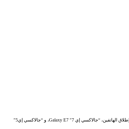
كشفت شركة سامسونج اليوم الثلاثاء رسميا عن أولى منتجاتها من سلسلة الهواتف الذكية الجديدة “جالاكسي إي” Galaxy E، وذلك من خلال إطلاق الهاتفين، “جالاكسي إي 7″ Galaxy E7، و “جالاكسي إي5″