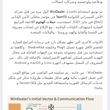
ودفاعية ولوجستية وشركات اتصالات.
تم توثيق استخدام LuoYu لـ
WinDealer
لأول مرة من قبل شركة
الأمن السيبراني التايوانية
TeamT5
في مؤتمر محللي الأمن الياباني
(JSAC) في يناير 2021. استخدمت
حملات الهجوم
اللاحقة البرامج
الضارة لاستهداف الكيانات اليابانية ، مع الإبلاغ عن إصابات معزولة
في النمسا وألمانيا والهند وروسيا ، والولايات المتحدة
الأدوات الأخرى التي تظهر بشكل بارز في ترسانة البرامج الضارة
للخصم الأقل شهرة تشمل PlugX وخليفته ShadowPad ، وكلاهما تم
استخدامه من قبل مجموعة متنوعة من الجهات الفاعلة في مجال
التهديد الصيني لتمكين أهدافهم الاستراتيجية. بالإضافة إلى ذلك ، من
المعروف أن الممثل يستهدف أجهزة Linux و macOS و Android.
WinDealer ، من جانبه ، تم تسليمه في الماضي عبر مواقع الويب
التي تعمل كثقوب مائية
وفي
شكل تطبيقات طروادة تتنكر في شكل
خدمات الرسائل الفورية واستضافة الفيديو مثل Tencent QQ و
Youku.