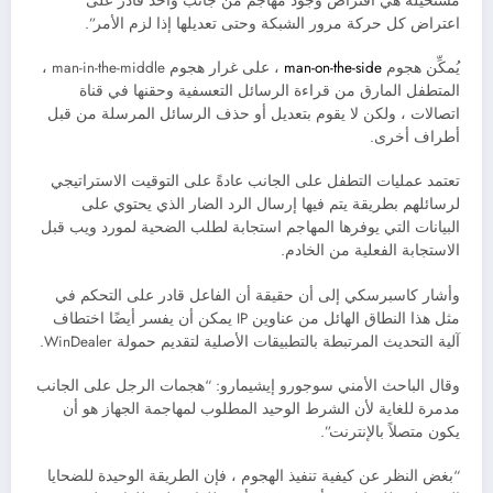
مستحيلة هي افتراض وجود مهاجم من جانب واحد قادر على
اعتراض كل حركة مرور الشبكة وحتى تعديلها إذا لزم الأمر”.
يُمكِّن هجوم
man-on-the-side
، على غرار هجوم man-in-the-middle ،
المتطفل المارق من قراءة الرسائل التعسفية وحقنها في قناة
اتصالات ، ولكن لا يقوم بتعديل أو حذف الرسائل المرسلة من قبل
أطراف أخرى.
تعتمد عمليات التطفل على الجانب عادةً على التوقيت الاستراتيجي
لرسائلهم بطريقة يتم فيها إرسال الرد الضار الذي يحتوي على
البيانات التي يوفرها المهاجم استجابة لطلب الضحية لمورد ويب قبل
الاستجابة الفعلية من الخادم.
وأشار كاسبرسكي إلى أن حقيقة أن الفاعل قادر على التحكم في
مثل هذا النطاق الهائل من عناوين IP يمكن أن يفسر أيضًا اختطاف
آلية التحديث المرتبطة بالتطبيقات الأصلية لتقديم حمولة WinDealer.
وقال الباحث الأمني ​​سوجورو إيشيمارو: “هجمات الرجل على الجانب
مدمرة للغاية لأن الشرط الوحيد المطلوب لمهاجمة الجهاز هو أن
يكون متصلاً بالإنترنت”.
“بغض النظر عن كيفية تنفيذ الهجوم ، فإن الطريقة الوحيدة للضحايا