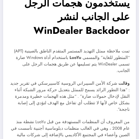
يستخدمون هجمات الرجل
على الجانب لنشر
WinDealer Backdoor
تمت ملاحظة ممثل التهديد المستمر المتقدم الناطق بالصينية (APT)
“المتطور للغاية” والمسمى
LuoYu
باستخدام أداة Windows ضارة
تسمى WinDealer يتم تسليمها عن طريق هجمات الرجل على
الجانب.
وقالت
شركة الأمن السيبراني الروسية كاسبيرسكي في تقرير جديد
: “هذا التطور الرائد يسمح للممثل بتعديل حركة مرور الشبكة أثناء
النقل لإدخال حمولات ضارة” . “مثل هذه الهجمات خطيرة ومدمرة
بشكل خاص لأنها لا تتطلب أي تفاعل مع الهدف لتؤدي إلى إصابة
ناجحة”.
من المعروف أن المنظمات المستهدفة من قبل LuoYu نشطة منذ
عام 2008 ، وهي في الغالب منظمات دبلوماسية أجنبية تأسست في
الصين وأعضاء في المجتمع الأكاديمي بالإضافة إلى شركات مالية