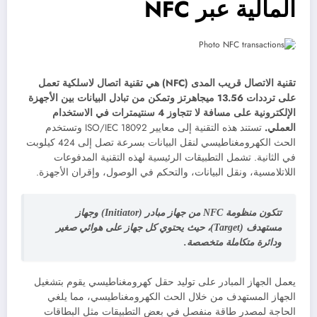
المالية عبر NFC
تقنية الاتصال قريب المدى (NFC) هي تقنية اتصال لاسلكية تعمل
على ترددات 13.
56 ميجاهرتز وتمكن من تبادل البيانات بين الأجهزة
الإلكترونية على مسافة لا تتجاوز 4 سنتيمترات في الاستخدام
العملي.
تستند هذه التقنية إلى معايير ISO/IEC 18092 وتستخدم
الحث الكهرومغناطيسي لنقل البيانات بسرعة تصل إلى 424 كيلوبت
في الثانية. تشمل التطبيقات الرئيسية لهذه التقنية المدفوعات
اللاتلامسية، ونقل البيانات، والتحكم في الوصول، وإقران الأجهزة.
تتكون منظومة NFC من جهاز مبادر (Initiator) وجهاز
مستهدف (Target)، حيث يحتوي كل جهاز على هوائي صغير
ودائرة متكاملة متخصصة.
يعمل الجهاز المبادر على توليد حقل كهرومغناطيسي يقوم بتشغيل
الجهاز المستهدف من خلال الحث الكهرومغناطيسي، مما يلغي
الحاجة لمصدر طاقة منفصل في بعض التطبيقات مثل البطاقات