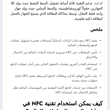
الذكية.
تدعم التقنية ثلاثة أنماط تشغيل: النمط النشط حيث يولد كلا
الجهازين حقولاً كهرومغناطيسية، والنمط السلبي حيث يولد جهاز
واحد فقط الحقل، ونمط محاكاة البطاقة الذي يسمح للجهاز بالعمل
كبطاقة ذكية تقليدية.
ملخص
تقنية NFC تتيح تبادل البيانات لاسلكياً لمسافات قصيرة لتسهيل عمليات
الدفع والمعاملات المالية.
تأمين المعاملات عبر NFC ضروري لحماية البيانات المالية من الاحتيال
والاختراق.
استخدام كلمات المرور وتقنيات التحقق الثنائي يعزز أمان عمليات الدفع
عبر NFC.
يجب تأمين الهاتف الذكي وبطاقات الدفع المرتبطة بتقنية NFC باتباع
خطوات حماية محددة.
الاستفادة من خدمات الدفع الآمنة المقدمة من المؤسسات المالية تقلل
مخاطر الاحتيال عند استخدام NFC.
كيف يمكن استخدام تقنية NFC في