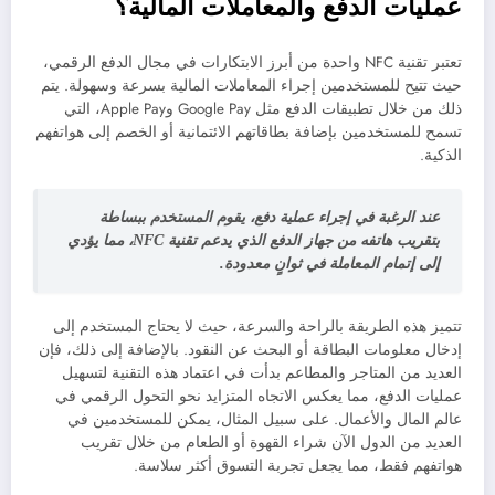
عمليات الدفع والمعاملات المالية؟
تعتبر تقنية NFC واحدة من أبرز الابتكارات في مجال الدفع الرقمي،
حيث تتيح للمستخدمين إجراء المعاملات المالية بسرعة وسهولة. يتم
ذلك من خلال تطبيقات الدفع مثل Google Pay وApple Pay، التي
تسمح للمستخدمين بإضافة بطاقاتهم الائتمانية أو الخصم إلى هواتفهم
الذكية.
عند الرغبة في إجراء عملية دفع، يقوم المستخدم ببساطة
بتقريب هاتفه من جهاز الدفع الذي يدعم تقنية NFC، مما يؤدي
إلى إتمام المعاملة في ثوانٍ معدودة.
تتميز هذه الطريقة بالراحة والسرعة، حيث لا يحتاج المستخدم إلى
إدخال معلومات البطاقة أو البحث عن النقود. بالإضافة إلى ذلك، فإن
العديد من المتاجر والمطاعم بدأت في اعتماد هذه التقنية لتسهيل
عمليات الدفع، مما يعكس الاتجاه المتزايد نحو التحول الرقمي في
عالم المال والأعمال. على سبيل المثال، يمكن للمستخدمين في
العديد من الدول الآن شراء القهوة أو الطعام من خلال تقريب
هواتفهم فقط، مما يجعل تجربة التسوق أكثر سلاسة.