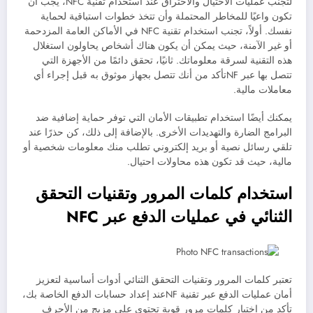
لتجنب عمليات الاحتيال والاختراق عند استخدام تقنية NFC، يجب أن
تكون واعيًا للمخاطر المحتملة وأن تتخذ خطوات استباقية لحماية
نفسك. أولاً، تجنب استخدام تقنية NFC في الأماكن العامة المزدحمة
أو غير الآمنة، حيث يمكن أن يكون هناك أشخاص يحاولون استغلال
هذه التقنية لسرقة معلوماتك. ثانيًا، تحقق دائمًا من الأجهزة التي
تتصل بها عبر NFتأكد من أنك تتصل بجهاز موثوق به قبل إجراء أي
معاملات مالية.
يمكنك أيضًا استخدام تطبيقات الأمان التي توفر حماية إضافية ضد
البرامج الضارة والتهديدات الأخرى. بالإضافة إلى ذلك، كن حذرًا عند
تلقي رسائل نصية أو بريد إلكتروني تطلب منك معلومات شخصية أو
مالية، حيث قد تكون هذه محاولات احتيال.
استخدام كلمات المرور وتقنيات التحقق
الثنائي في عمليات الدفع عبر NFC
تعتبر كلمات المرور وتقنيات التحقق الثنائي أدوات أساسية لتعزيز
أمان عمليات الدفع عبر تقنية NFعند إعداد حسابات الدفع الخاصة بك،
تأكد من اختيار كلمات مرور قوية تحتوي على مزيج من الأحرف