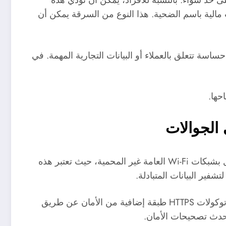
ت على حد سواء. بالنسبة للأفراد، يمكن أن تؤدي هذه
مالية باسم الضحية. هذا النوع من السرقة يمكن أن
ى تسرب معلومات حساسة تتعلق بالعملاء أو البيانات التجارية المهمة. في
حها.
لحماية أنفسهم من هجمات MITM، يجب على الأفراد اتخاذ مجموعة من التدابير الوقائية. أولاً، ينبغي عليهم تجنب الاتصال بشبكات Wi-Fi العامة غير المحمية، حيث تعتبر هذه
ثانيًا، يجب على الأفراد التأكد من استخدام بروتوكولات HTTPS عند تصفح الإنترنت أو إدخال معلومات حساسة. توفر بروتوكولات HTTPS طبقة إضافية من الأمان عن طريق
أحدث تصحيحات الأمان.