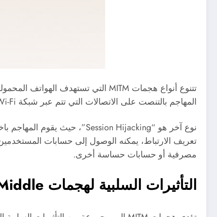
المهاجم بالتنصت على الاتصالات التي تتم عبر شبكة Wi-Fi غير آمنة. في هذه الحالة، يمكن للمهاجم جمع معلومات حساسة مثل كلمات المرور والبيانات المالية.
نوع آخر هو “sion Hijacking
تعريف الارتباط، يمكنه الوصول إلى حسابات المستخدمين
مصرفية أو حسابات حساسة أخرى.
التأثيرات السلبية لهجمات Man-in-the-Middle على الجوالات