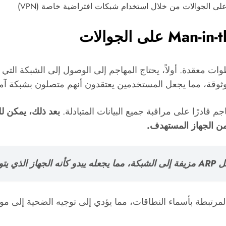
MI على الجوالات عدة خطوات معقدة. أولاً، يحتاج المهاجم إلى الوصول إلى ا
 قادرًا على مراقبة جميع البيانات المتبادلة.
نما في DNS Spoofing، يقوم المهاجم بتغيير عناوين IP المرتبطة بأسماء النطاقات، مما يؤدي