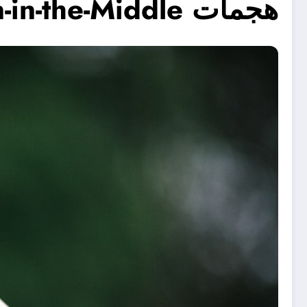
هجمات Man-in-the-Middle على الجوالات: كيف تعمل؟