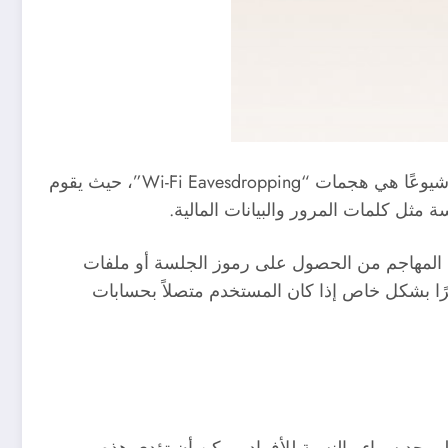
تتنوع أنواع هجمات MITM التي تستهدف الهواتف المحمولة، وكل نوع له أساليبه وأهدافه الخاصة. واحدة من أكثر الأنواع شيوعًا هي هجمات “Wi-Fi Eavesdropping”، حيث يقوم
د أن يتمكن المهاجم من الحصول على رموز الجلسة أو ملفات
ًا بشكل خاص إذا كان المستخدم متصلاً بحسابات