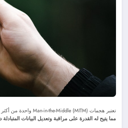
تعتبر هجمات Man-in-the-Middle (MITM) واحدة من أكثر أساليب الهجوم شيوعًا في عالم الأمن السيبراني.
مما يتيح له القدرة على مراقبة وتعديل البيانات المتبادلة 