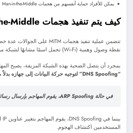
يمكن للأفراد حماية أنفسهم من هجمات Man-in-the-Middle على الجوالات من خلال استخدام شبكات افتراضية خاصة (VPN)
كيف يتم تنفيذ هجمات Man-in-the-Middle على الجوالات
تتضمن عملية تنفيذ هجمات TM
نقطة وصول وهمية (Wi-Fi) تحمل اسمًا مشابهًا لشبكة موثوقة، مما يجعل المستخدمين يعتقدون أنهم متصلون بشبكة آمنة.
بمجرد أن يتصل الضحية بهذه الشبكة المزيفة، يصبح المهاجم
“DNS Spoofing” لتوجيه حركة البيانات إلى جهازه بدلاً من الجهاز المستهدف.
في حالة ARP Spoofing، يقوم المهاجم بإرسال رسائل ARP مزيفة إلى الشبكة، مما يجعله يبدو كأنه الجهاز الذي يتواصل معه الضحية.
بي
المستخدمين اكتشاف الهجوم.