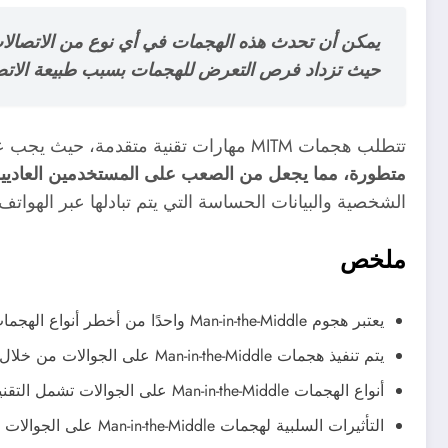
يمكن أن تحدث هذه الهجمات في أي نوع من الاتصالات، 
حيث تزداد فرص التعرض للهجمات بسبب طبيعة الاتص
تتطلب هجمات MITM مهارات تقنية متقدمة، حيث يجب على المهاجم استخدام أدوات وتقنيات معينة لاختراق الاتصال.
متطورة، مما يجعل من الصعب على المستخدمين العاديي
الشخصية والبيانات الحساسة التي يتم تبادلها عبر الهواتف
ملخص
يعتبر هجوم Man-in-the-Middle واحدًا من أخطر أنواع الهجمات السيبرانية
يتم تنفيذ هجمات Man-in-the-Middle على الجوالات من خلال اعتراض وتلاعب بالاتصالات اللاسلكية
أنواع الهجمات Man-in-the-Middle على الجوالات تشمل التقنيات مثل ARP spoofing وDNS spoofing
التأثيرات السلبية لهجمات Man-in-the-Middle على الجوالات تشمل سرقة البيانات الشخصية والمالية