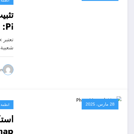
انظمة 
Pi: خطوة بخطوة
شعبية 
an
28 مارس، 2025
انظمة 
است
map