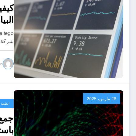
البيا
شركة Paterva. تُستخدم هذه الأداة بشك
an
28 مارس، 2025
انظمة 
جمع 
باستخدا