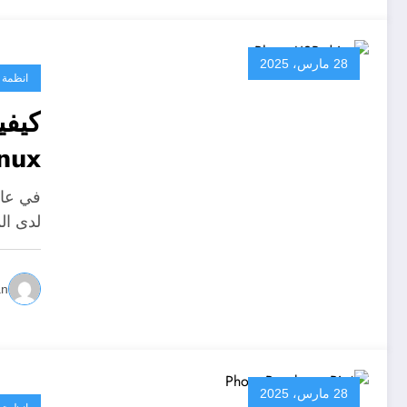
28 مارس، 2025
انظمة 
inux
في عال
لدى ال
an
28 مارس، 2025