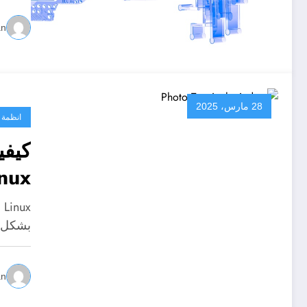
an
28 مارس، 2025
انظمة 
inux
بشكل ر
an