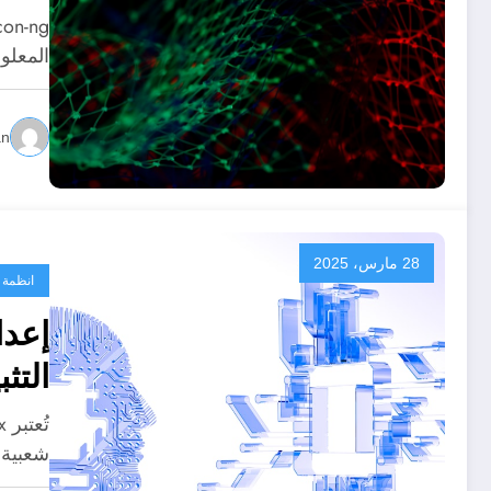
المعلو
an
28 مارس، 2025
انظمة 
التث
شعبية 