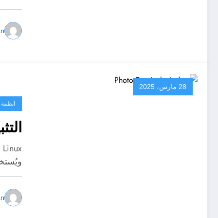
an
28 مارس، 2025
انظمة 
التثبي
ويُستخ
an