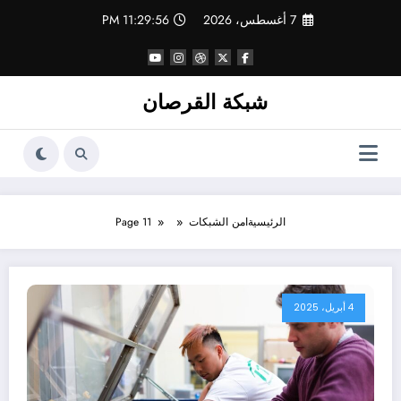
لتجاوز
7 أغسطس، 2026
11:29:57 PM
لى
لمحتوى
شبكة القرصان
الرئيسية
امن الشبكات
Page 11
4 أبريل، 2025